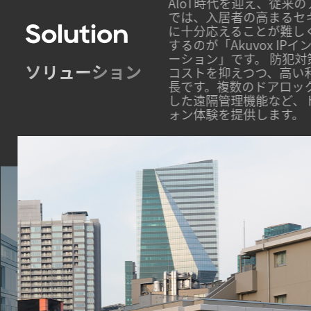
ログインターホンシステム
AloT時代を迎え、従来
ティや利便性へのニーズ
では、入居者の高まるセ
Solution
てきました。そこで登場
に十分応えることが難し
ターフォンリニューアルソリュ
するのが「Akuvox I
強化するだけでなく、導入
ーション」です。 防犯
ソリューション
を兼ね備えているのが特
コストを抑えつつ、高い
方法や、クラウドを活用
長です。複数のドアロッ
ルで次世代のインターフ
した遠隔管理機能など、
ォン体験を提供します。