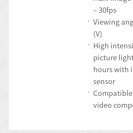
– 30fps
Viewing angl
(V)
High intensi
picture ligh
hours with i
sensor
Compatible 
video compo