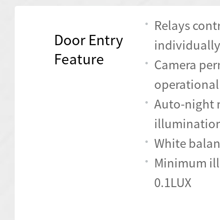
Relays cont
Door Entry
individuall
Feature
Camera per
operational
Auto-night
illuminatio
White balan
Minimum il
0.1LUX