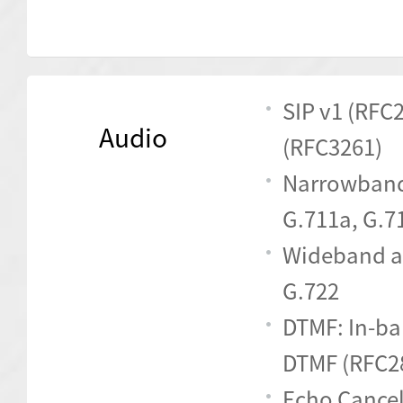
SIP v1 (RFC2
Audio
(RFC3261)
Narrowband
G.711a, G.7
Wideband a
G.722
DTMF: In-ba
DTMF (RFC28
Echo Cancel