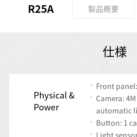
R25A
製品概要
仕様
Front pane
Physical &
Camera: 4M 
Power
automatic l
Button: 1 ca
Light senso