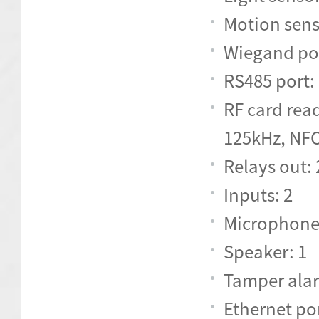
Motion sens
Wiegand por
RS485 port:
RF card rea
125kHz, NF
Relays out: 
Inputs: 2
Microphone
Speaker: 1
Tamper ala
Ethernet por