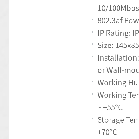
10/100Mbps
802.3af Pow
IP Rating: I
Size: 145x
Installatio
or Wall-mo
Working Hu
Working Tem
~ +55°C
Storage Tem
+70°C